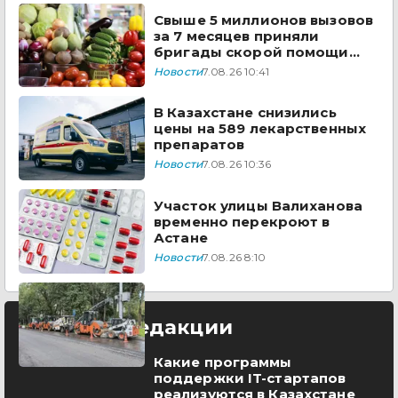
Свыше 5 миллионов вызовов
за 7 месяцев приняли
бригады скорой помощи
Казахстана
Новости
7.08.26 10:41
В Казахстане снизились
цены на 589 лекарственных
препаратов
Новости
7.08.26 10:36
Участок улицы Валиханова
временно перекроют в
Астане
Новости
7.08.26 8:10
Выбор редакции
Какие программы
поддержки IT-стартапов
реализуются в Казахстане