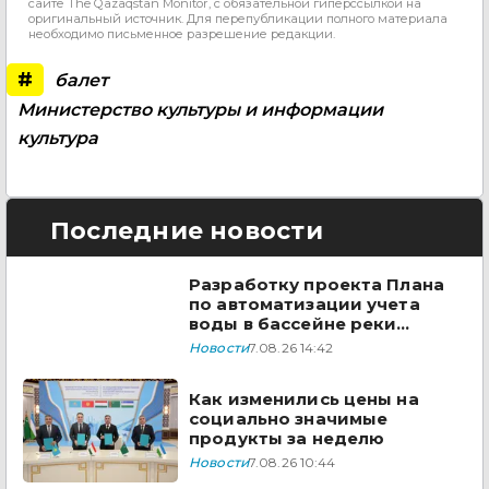
сайте The Qazaqstan Monitor, с обязательной гиперссылкой на
оригинальный источник. Для перепубликации полного материала
необходимо письменное разрешение редакции.
#
балет
Министерство культуры и информации
культура
Последние новости
Разработку проекта Плана
по автоматизации учета
воды в бассейне реки
Сырдарья одобрили
Новости
7.08.26 14:42
государства ЦА
Как изменились цены на
социально значимые
продукты за неделю
Новости
7.08.26 10:44