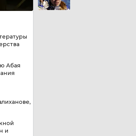
итературы
ерства
ию Абая
рания
алиханове,
ижной
н и