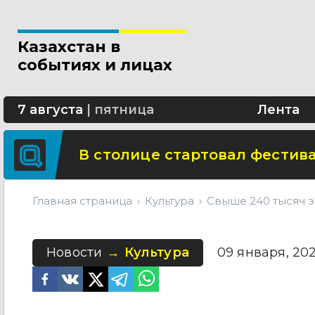
Новые разделы по ИИ появят
Казахстан в
В Алматы благоустраивают 
событиях и лицах
Сколько стоит собрать ребенк
7 августа
|
пятница
Лента
В столице стартовал фестива
Главная страница
Культура
Свыше 240 тысяч 
Новости
Культура
09 января, 202