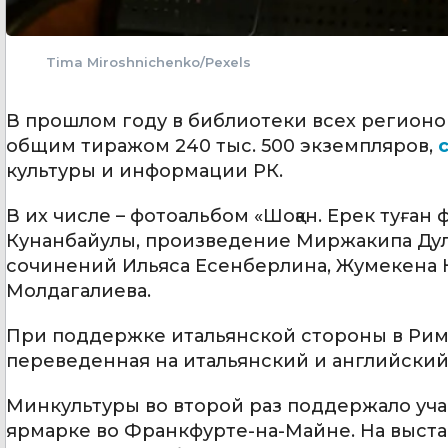
Tima Miroshnichenko/Pexels
В прошлом году в библиотеки всех регионо
общим тиражом 240 тыс. 500 экземпляров,
культуры и информации РК.
В их числе – фотоальбом «Шоқан. Ерек туған
Кунанбайулы, произведение Миржакипа Дула
сочинений Ильяса Есенберлина, Жумекена 
Молдагалиева.
При поддержке итальянской стороны в Риме
переведенная на итальянский и английский
Минкультуры во второй раз поддержало уч
ярмарке во Франкфурте-на-Майне. На выст