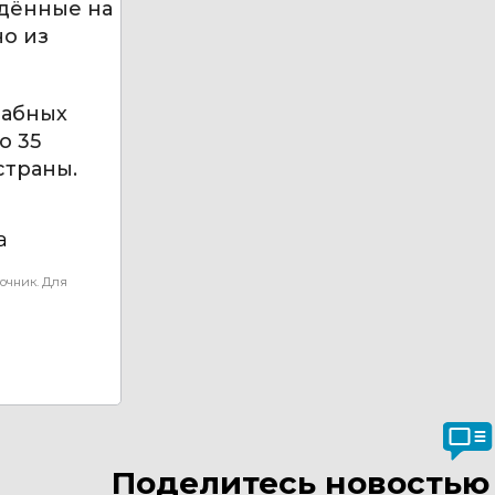
едённые на
но из
табных
о 35
страны.
а
очник. Для
Поделитесь новостью