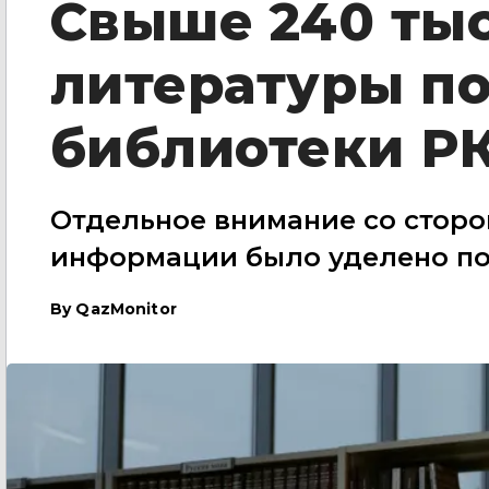
Свыше 240 ты
литературы п
библиотеки Р
Отдельное внимание со сторо
информации было уделено п
By
QazMonitor