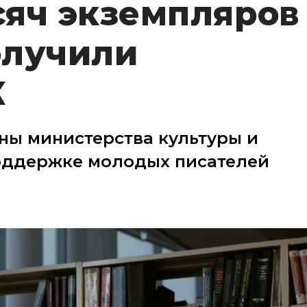
сяч экземпляров
олучили
К
ны министерства культуры и
оддержке молодых писателей