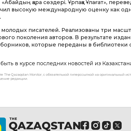
байдың қара сөздері. Ұрпаққа Ұлағат», перев
лучил высокую международную оценку как од
.
молодых писателей. Реализованы три масш
ого поколения авторов. В результате издан
борников, которые переданы в библиотеки 
ы быть в курсе последних новостей из Казахстан
те The Qazaqstan Monitor, с обязательной гиперссылкой на оригинальный ист
шение редакции.