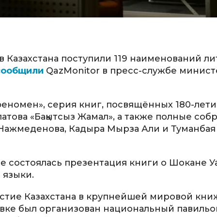
в Казахстана поступили 119 наименований л
сообщили
QazMonitor в пресс-службе минист
 феномен», серия книг, посвящённых 180-лет
това «Бақытсыз Жамал», а также полные соб
Нажмеденова, Кадыра Мырза Али и Туманбая
 состоялась презентация книги о Шокане У
 языки.
астие Казахстана в крупнейшей мировой кн
авке был организован национальный павильо