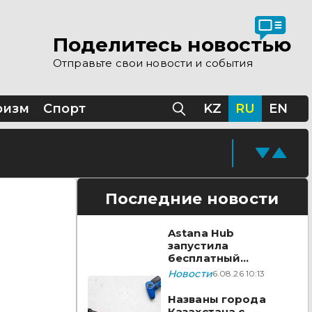
Поделитесь новостью
Отправьте свои новости и события
ризм
Спорт
KZ
RU
EN
Последние новости
Astana Hub
запустила
бесплатный
акселератор для
Новости
6.08.26 10:13
создателей
видеоигр
Названы города
Казахстана с