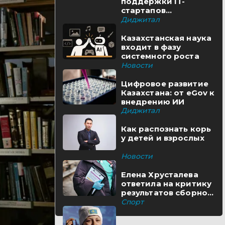
поддержки IT-
стартапов
реализуются в
Диджитал
Казахстане
Казахстанская наука
входит в фазу
системного роста
Новости
Цифровое развитие
Казахстана: от eGov к
внедрению ИИ
Диджитал
Как распознать корь
у детей и взрослых
Новости
Елена Хрусталева
ответила на критику
результатов сборной
Казахстана
Спорт