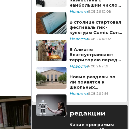
наибольшим числом
вакансий на Enbek.kz
Новости
6.08.26 10:08
В столице стартовал
фестиваль гик-
культуры Comic Con
Astana 2026
Новости
6.08.26 10:02
В Алматы
благоустраивают
территорию перед
ТЮЗом
Новости
6.08.26 9:59
Новые разделы по
ИИ появятся в
школьных
предметах
Новости
6.08.26 9:56
Казахстана
Выбор редакции
Какие программы