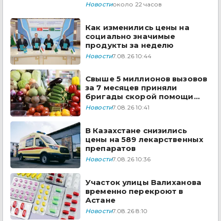
Сырдарья одобрили
Новости
около 22 часов
государства ЦА
Как изменились цены на
социально значимые
продукты за неделю
Новости
7.08.26 10:44
Свыше 5 миллионов вызовов
за 7 месяцев приняли
бригады скорой помощи
Казахстана
Новости
7.08.26 10:41
В Казахстане снизились
цены на 589 лекарственных
препаратов
Новости
7.08.26 10:36
Участок улицы Валиханова
временно перекроют в
Астане
Новости
7.08.26 8:10