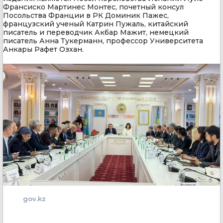
Франсиско Мартинес Монтес, почетный консул
Посольства Франции в РК Доминик Пажес,
французский ученый Катрин Пужаль, китайский
писатель и переводчик Акбар Мажит, немецкий
писатель Анна Тукерманн, профессор Университета
Анкары Рафет Озхан.
gov.kz