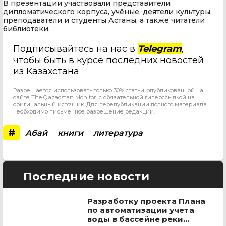
В презентации участвовали представители
дипломатического корпуса, учёные, деятели культуры,
преподаватели и студенты Астаны, а также читатели
библиотеки.
Подписывайтесь на нас в
Telegram
,
чтобы быть в курсе последних новостей
из Казахстана
Разрешается использовать только 30% статьи, опубликованной на
сайте The Qazaqstan Monitor, с обязательной гиперссылкой на
оригинальный источник. Для перепубликации полного материала
необходимо письменное разрешение редакции.
#
Абай
книги
литература
Последние новости
Разработку проекта Плана
по автоматизации учета
воды в бассейне реки