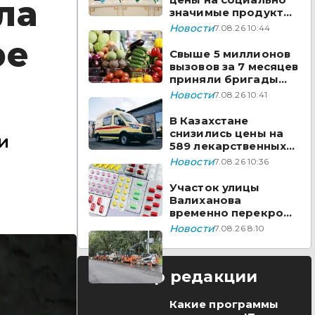
ла
значимые продукты
за неделю
Новости
7.08.26 10:44
ре
Свыше 5 миллионов
вызовов за 7 месяцев
приняли бригады
скорой помощи
Новости
7.08.26 10:41
Казахстана
В Казахстане
снизились цены на
и
589 лекарственных
препаратов
Новости
7.08.26 10:36
Участок улицы
Валиханова
временно перекроют
в Астане
Новости
7.08.26 8:10
Выбор редакции
Какие программы