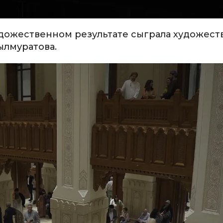
удожественном результате сыграла художес
ылмуратова.