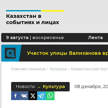
Свыше 5 миллионов вызовов 
Казахстан в
Минтранспорта утвердило н
событиях и лицах
СОР и СОЧ планируют отмени
9 августа
|
воскресенье
Лента
Участок улицы Валиханова в
Главная страница
Культура
Казахстанская тру
Новости
Культура
08 декабря, 20