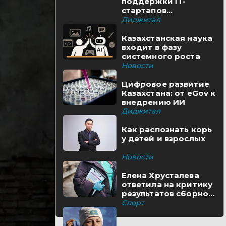
поддержки IT-
стартапов
реализуются в
Диджитал
Казахстане
Казахстанская наука
входит в фазу
системного роста
Новости
Цифровое развитие
Казахстана: от eGov к
внедрению ИИ
Диджитал
Как распознать корь
у детей и взрослых
Новости
Елена Хрусталева
ответила на критику
результатов сборной
Казахстана
Спорт