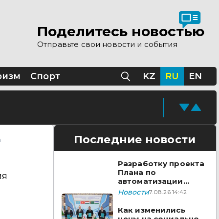
 помощи Казахстана
Поделитесь новостью
Отправьте свои новости и события
Казахстане
ризм
Спорт
KZ
RU
EN
Последние новости
а
Разработку проекта
Плана по
ия
автоматизации
учета воды в
Новости
7.08.26 14:42
бассейне реки
Сырдарья одобрили
Как изменились
государства ЦА
цены на социально