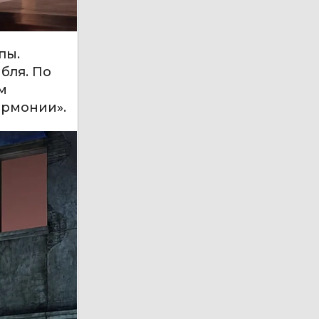
пы.
бля. По
м
армонии».