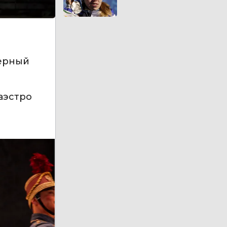
перный
аэстро