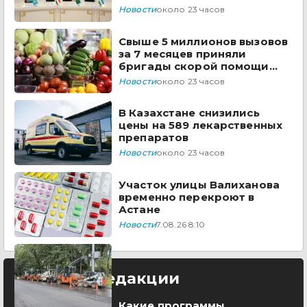
Новости
около 23 часов
Свыше 5 миллионов вызовов
за 7 месяцев приняли
бригады скорой помощи
Казахстана
Новости
около 23 часов
В Казахстане снизились
цены на 589 лекарственных
препаратов
Новости
около 23 часов
Участок улицы Валиханова
временно перекроют в
Астане
Новости
7.08.26 8:10
Выбор редакции
Какие программы