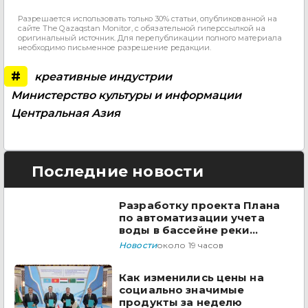
Разрешается использовать только 30% статьи, опубликованной на
сайте The Qazaqstan Monitor, с обязательной гиперссылкой на
оригинальный источник. Для перепубликации полного материала
необходимо письменное разрешение редакции.
#
креативные индустрии
Министерство культуры и информации
Центральная Азия
Последние новости
Разработку проекта Плана
по автоматизации учета
воды в бассейне реки
Сырдарья одобрили
Новости
около 19 часов
государства ЦА
Как изменились цены на
социально значимые
продукты за неделю