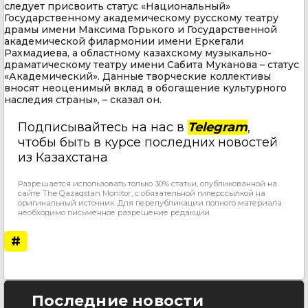
следует присвоить статус «Национальный»
Государственному академическому русскому театру
драмы имени Максима Горького и Государственной
академической филармонии имени Еркегали
Рахмадиева, а областному казахскому музыкально-
драматическому театру имени Сабита Муканова – статус
«Академический». Данные творческие коллективы
вносят неоценимый вклад в обогащение культурного
наследия страны», – сказал он.
Подписывайтесь на нас в
Telegram
,
чтобы быть в курсе последних новостей
из Казахстана
Разрешается использовать только 30% статьи, опубликованной на
сайте The Qazaqstan Monitor, с обязательной гиперссылкой на
оригинальный источник. Для перепубликации полного материала
необходимо письменное разрешение редакции.
#
Последние новости