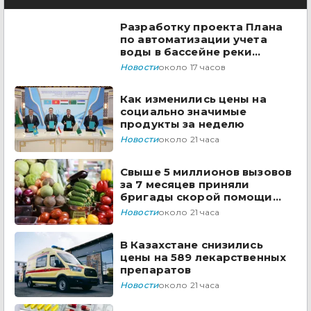
Разработку проекта Плана
по автоматизации учета
воды в бассейне реки
Сырдарья одобрили
Новости
около 17 часов
государства ЦА
Как изменились цены на
социально значимые
продукты за неделю
Новости
около 21 часа
Свыше 5 миллионов вызовов
за 7 месяцев приняли
бригады скорой помощи
Казахстана
Новости
около 21 часа
В Казахстане снизились
цены на 589 лекарственных
препаратов
Новости
около 21 часа