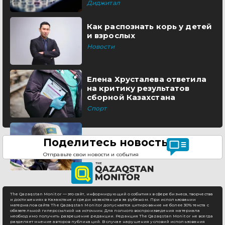
Диджитал
Как распознать корь у детей
и взрослых
Новости
Елена Хрусталева ответила
на критику результатов
сборной Казахстана
Спорт
Поделитесь новостью
Отправьте свои новости и события
The Qazaqstan Monitor — это сайт, информирующий о событиях в сфере бизнеса, творчества
и достижениях в Казахстане и среди казахстанцев за рубежом. При использовании
материалов сайта The Qazaqstan Monitor допускается цитирование не более 30% текста с
обязательной гиперссылкой на источник. Для полного воспроизведения материала
необходимо получить разрешение редакции. Редакция The Qazaqstan Monitor не всегда
разделяет мнение авторов публикаций. В случае нарушения условий использования