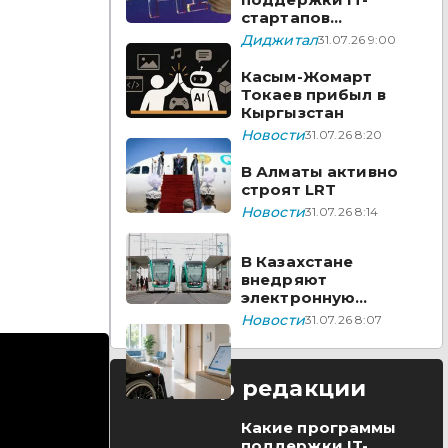
стартапов
реализуются в
Диджитал
31.07.26 9:00
Казахстане
Касым-Жомарт
Токаев прибыл в
Кыргызстан
Новости
31.07.26 8:20
В Алматы активно
строят LRT
Новости
31.07.26 8:14
В Казахстане
внедряют
электронную
очередь для
Новости
31.07.26 8:07
прохождения
медико-социальной
экспертизы
Выбор редакции
Какие программы
поддержки IT-