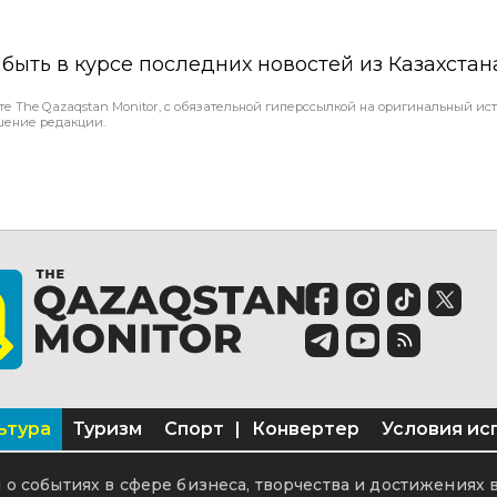
ы быть в курсе последних новостей из Казахстан
те The Qazaqstan Monitor, с обязательной гиперссылкой на оригинальный ист
шение редакции.
ьтура
Туризм
Спорт
|
Конвертер
Условия ис
о событиях в сфере бизнеса, творчества и достижениях 