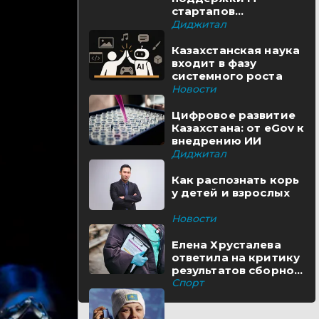
стартапов
реализуются в
Диджитал
Казахстане
Казахстанская наука
входит в фазу
системного роста
Новости
Цифровое развитие
Казахстана: от eGov к
внедрению ИИ
Диджитал
Как распознать корь
у детей и взрослых
Новости
Елена Хрусталева
ответила на критику
результатов сборной
Казахстана
Спорт