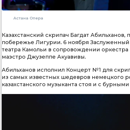
Астана Опера
Казахстанский скрипач Багдат Абильханов, 
побережье Лигурии. 6 ноября Заслуженный 
театра Камольи в сопровождении оркестра 
маэстро Джузеппе Акуавивы.
Абильханов исполнил Концерт №1 для скрип
из самых известных шедевров немецкого ро
казахстанского музыканта стоя и с бурным