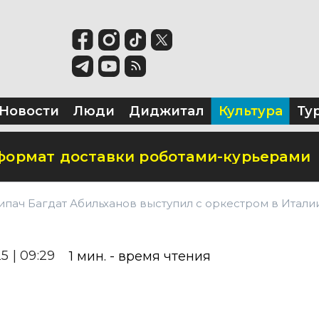
ьство креативного кластера
тронную очередь для прохождения ме
T
Новости
Люди
Диджитал
Культура
Ту
формат доставки роботами-курьерами
ипач Багдат Абильханов выступил с оркестром в Итали
5 | 09:29
1
мин. - время чтения