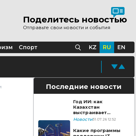
Поделитесь новостью
дико-социальной
Отправьте свои новости и события
ризм
Спорт
KZ
RU
EN
Последние новости
и
Год ИИ: как
Казахстан
выстраивает
технологический
Новости
31.07.26 12:52
суверенитет в 2026
году
Какие программы
поддержки IT-