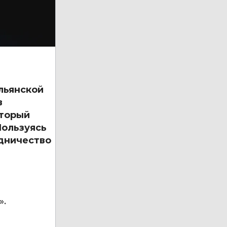
льянской
в
оторый
Пользуясь
дничество
».