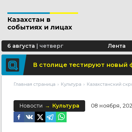
В Алматы началось строител
Казахстан в
В Казахстане внедряют элек
экспертизы
событиях и лицах
В Алматы активно строят LR
6 августа
|
четверг
Лента
В столице тестируют новый 
Главная страница
Культура
Казахстанский скр
Новости
Культура
08 ноября, 202