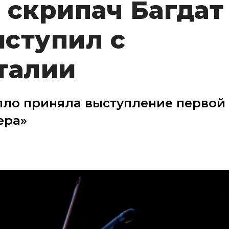
 скрипач Багдат
ступил с
талии
пло приняла выступление первой
ера»