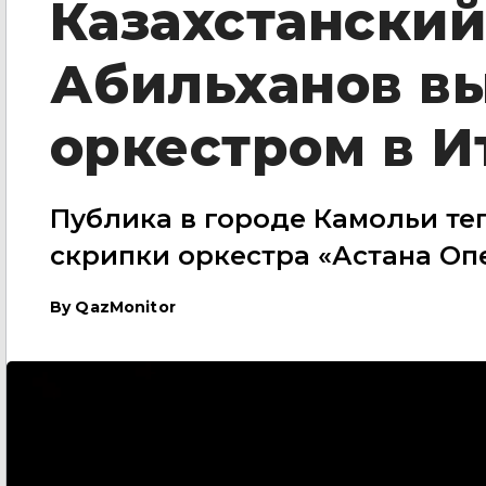
Казахстанский
Абильханов вы
оркестром в И
Публика в городе Камольи те
скрипки оркестра «Астана Оп
By
QazMonitor