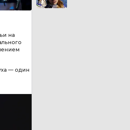
ьи на
ального
влением
уха — один