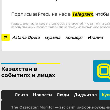
Подписывайтесь на нас в
Telegram
, чтоб
Разрешается использовать только 30% статьи, опубликованной на сай
перепубликации полного материала необходимо письменное разре
#
Astana Opera
музыка
концерт
Италия
Казахстан в
событиях и лицах
Лента
Новости
Люди
Диджитал
Кул
The Qazaqstan Monitor — это сайт, информирующий 