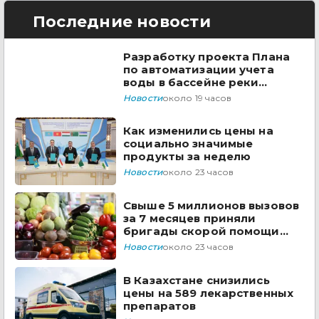
Последние новости
Разработку проекта Плана
по автоматизации учета
воды в бассейне реки
Сырдарья одобрили
Новости
около 19 часов
государства ЦА
Как изменились цены на
социально значимые
продукты за неделю
Новости
около 23 часов
Свыше 5 миллионов вызовов
за 7 месяцев приняли
бригады скорой помощи
Казахстана
Новости
около 23 часов
В Казахстане снизились
цены на 589 лекарственных
препаратов