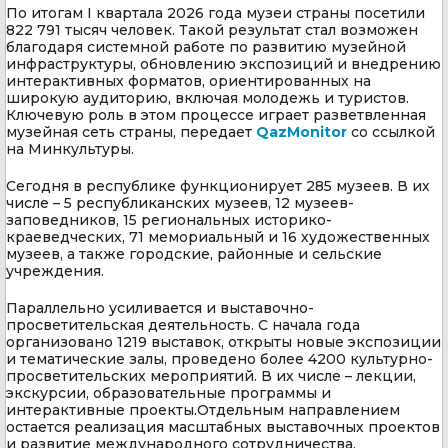
По итогам I квартала 2026 года музеи страны посетили
822 791 тысяч человек. Такой результат стал возможен
благодаря системной работе по развитию музейной
инфраструктуры, обновлению экспозиций и внедрению
интерактивных форматов, ориентированных на
широкую аудиторию, включая молодежь и туристов.
Ключевую роль в этом процессе играет разветвленная
музейная сеть страны, передает
QazMonitor
со ссылкой
на Минкультуры.
Сегодня в республике функционирует 285 музеев. В их
числе – 5 республиканских музеев, 12 музеев-
заповедников, 15 региональных историко-
краеведческих, 71 мемориальный и 16 художественных
музеев, а также городские, районные и сельские
учреждения.
Параллельно усиливается и выставочно-
просветительская деятельность. С начала года
организовано 1219 выставок, открыты новые экспозиции
и тематические залы, проведено более 4200 культурно-
просветительских мероприятий. В их числе – лекции,
экскурсии, образовательные программы и
интерактивные проекты.Отдельным направлением
остается реализация масштабных выставочных проектов
и развитие международного сотрудничества.