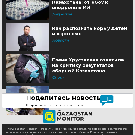
Казахстана: от eGov к
внедрению ИИ
Диджитал
Как распознать корь у детей
и взрослых
Новости
Елена Хрусталева ответила
на критику результатов
сборной Казахстана
Спорт
Поделитесь новостью
Отправьте свои новости и события
The Qazaqstan Monitor — это сайт, информирующий о событиях в сфере бизнеса, творчества
и достижениях в Казахстане и среди казахстанцев за рубежом. При использовании