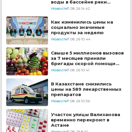
воды в бассейне реки
Сырдарья одобрили
Новости
7.08.26 14:42
государства ЦА
Как изменились цены на
социально значимые
продукты за неделю
Новости
7.08.26 10:44
Свыше 5 миллионов вызовов
за 7 месяцев приняли
бригады скорой помощи
Казахстана
Новости
7.08.26 10:41
В Казахстане снизились
цены на 589 лекарственных
препаратов
Новости
7.08.26 10:36
Участок улицы Валиханова
временно перекроют в
Астане
Новости
7.08.26 8:10