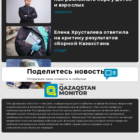
и взрослых
Новости
Елена Хрусталева ответила
на критику результатов
сборной Казахстана
Спорт
Поделитесь новостью
Отправьте свои новости и события
The Qazaqstan Monitor — это сайт, информирующий о событиях в сфере бизнеса, творчества
и достижениях в Казахстане и среди казахстанцев за рубежом. При использовании
материалов сайта The Qazaqstan Monitor допускается цитирование не более 30% текста с
обязательной гиперссылкой на источник. Для полного воспроизведения материала
необходимо получить разрешение редакции. Редакция The Qazaqstan Monitor не всегда
разделяет мнение авторов публикаций. В случае нарушения условий использования
материалов редакция сайта оставляет за собой право урегулировать спор в
установленном законом порядке.