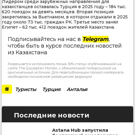
Лидером среди зарубежных направлений для
казахстанцев оставалась Турция в 2025 году – 184 тыс.
620 поездок за девять месяцев. Вторая позиция
закрепилась за Вьетнамом, в котором отдыхали в 2025
году около 73 тыс. граждан РК. Третье место занял
Египет – 62 тыс. 412 поездок жителей Казахстана.
Подписывайтесь на нас в
Telegram
,
чтобы быть в курсе последних новостей
из Казахстана
Разрешается использовать только 30% статьи, опубликованной на
сайте The Qazaqstan Monitor, с обязательной гиперссылкой на
оригинальный источник. Для перепубликации полного материала
необходимо письменное разрешение редакции.
#
Туристы
Турция
Анталья
Последние новости
Astana Hub запустила