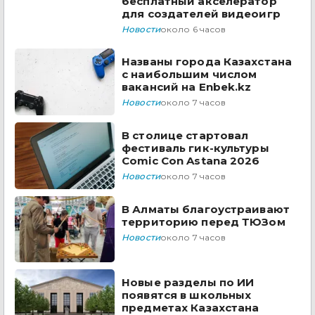
бесплатный акселератор
для создателей видеоигр
Новости
около 6 часов
Названы города Казахстана
с наибольшим числом
вакансий на Enbek.kz
Новости
около 7 часов
В столице стартовал
фестиваль гик-культуры
Comic Con Astana 2026
Новости
около 7 часов
В Алматы благоустраивают
территорию перед ТЮЗом
Новости
около 7 часов
Новые разделы по ИИ
появятся в школьных
предметах Казахстана