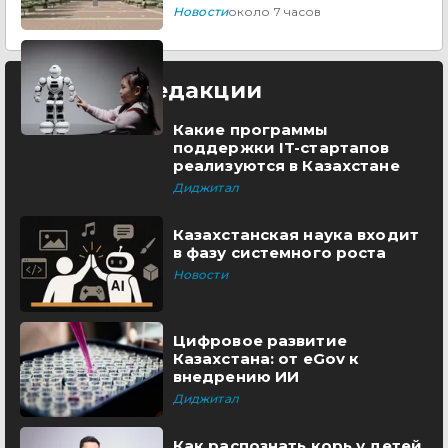
Новости
около 7 часов
Выбор редакции
Какие программы
поддержки IT-стартапов
реализуются в Казахстане
Диджитал
Казахстанская наука входит
в фазу системного роста
Новости
Цифровое развитие
Казахстана: от eGov к
внедрению ИИ
Диджитал
Как распознать корь у детей