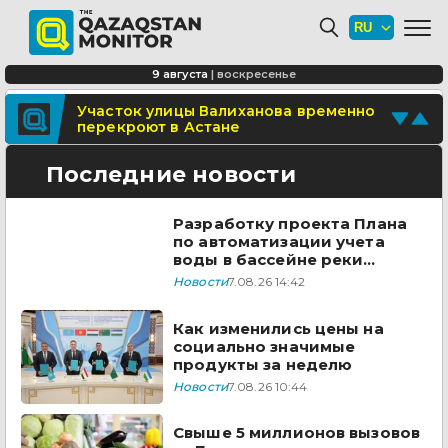
Минтранспорта утвердило новые
расценки для проезда по БАКАД
СОР и СОЧ планируют отменить для
9 августа
|
воскресенье
учеников начальных классов в
Казахстане
Поделитесь новостью
Участок улицы Валиханова временно
перекроют в Астане
Отправьте свои новости и события
Последние новости
Разработку проекта Плана
по автоматизации учета
воды в бассейне реки
Сырдарья одобрили
Новости
7.08.26 14:42
государства ЦА
Как изменились цены на
социально значимые
продукты за неделю
Новости
7.08.26 10:44
Свыше 5 миллионов вызовов