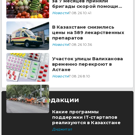
за 7 месяцев приняли
бригады скорой помощи
Казахстана
Новости
7.08.26 10:41
В Казахстане снизились
цены на 589 лекарственных
препаратов
Новости
7.08.26 10:36
Участок улицы Валиханова
временно перекроют в
Астане
Новости
7.08.26 8:10
Выбор редакции
Какие программы
поддержки IT-стартапов
реализуются в Казахстане
Диджитал