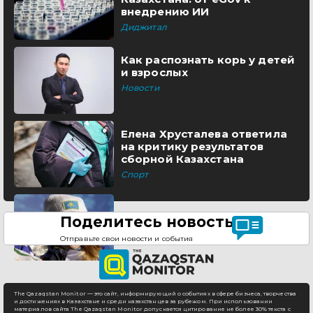
внедрению ИИ
Диджитал
Как распознать корь у детей
и взрослых
Новости
Елена Хрусталева ответила
на критику результатов
сборной Казахстана
Спорт
Поделитесь новостью
Отправьте свои новости и события
The Qazaqstan Monitor — это сайт, информирующий о событиях в сфере бизнеса, творчества
и достижениях в Казахстане и среди казахстанцев за рубежом. При использовании
материалов сайта The Qazaqstan Monitor допускается цитирование не более 30% текста с