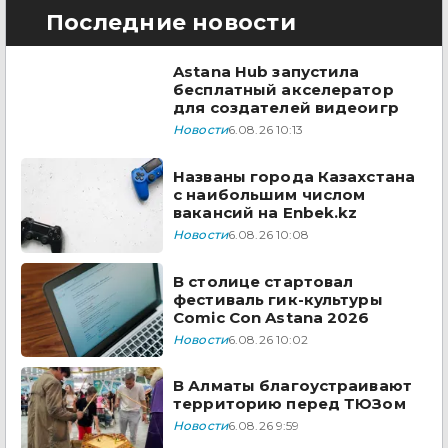
Последние новости
Astana Hub запустила
бесплатный акселератор
для создателей видеоигр
Новости
6.08.26 10:13
Названы города Казахстана
с наибольшим числом
вакансий на Enbek.kz
Новости
6.08.26 10:08
В столице стартовал
фестиваль гик-культуры
Comic Con Astana 2026
Новости
6.08.26 10:02
В Алматы благоустраивают
территорию перед ТЮЗом
Новости
6.08.26 9:59