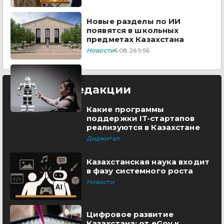
Новые разделы по ИИ
появятся в школьных
предметах Казахстана
Новости
6.08.26 9:56
Выбор редакции
Какие программы
поддержки IT-стартапов
реализуются в Казахстане
Диджитал
Казахстанская наука входит
в фазу системного роста
Новости
Цифровое развитие
Казахстана: от eGov к