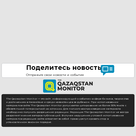
Поделитесь новостью
Отправьте свои новости и события
The Qazaqstan Monitor — это сайт, информирующий о событиях в сфере бизнеса, творчества
и достижениях в Казахстане и среди казахстанцев за рубежом. При использовании
материалов сайта The Qazaqstan Monitor допускается цитирование не более 30% текста с
обязательной гиперссылкой на источник. Для полного воспроизведения материала
необходимо получить разрешение редакции. Редакция The Qazaqstan Monitor не всегда
разделяет мнение авторов публикаций. В случае нарушения условий использования
материалов редакция сайта оставляет за собой право урегулировать спор в
установленном законом порядке.