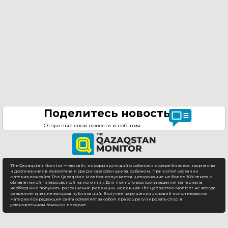
Поделитесь новостью
Отправьте свои новости и события
The Qazaqstan Monitor — это сайт, информирующий о событиях в сфере бизнеса, творчества
и достижениях в Казахстане и среди казахстанцев за рубежом. При использовании
материалов сайта The Qazaqstan Monitor допускается цитирование не более 30% текста с
обязательной гиперссылкой на источник. Для полного воспроизведения материала
необходимо получить разрешение редакции. Редакция The Qazaqstan Monitor не всегда
разделяет мнение авторов публикаций. В случае нарушения условий использования
материалов редакция сайта оставляет за собой право урегулировать спор в
установленном законом порядке.