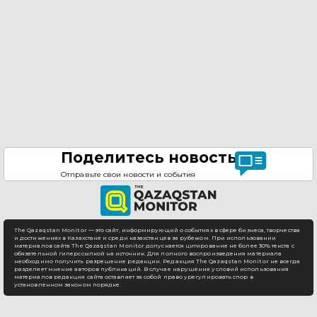
Поделитесь новостью
Отправьте свои новости и события
The Qazaqstan Monitor — это сайт, информирующий о событиях в сфере бизнеса, творчества
и достижениях в Казахстане и среди казахстанцев за рубежом. При использовании
материалов сайта The Qazaqstan Monitor допускается цитирование не более 30% текста с
обязательной гиперссылкой на источник. Для полного воспроизведения материала
необходимо получить разрешение редакции. Редакция The Qazaqstan Monitor не всегда
разделяет мнение авторов публикаций. В случае нарушения условий использования
материалов редакция сайта оставляет за собой право урегулировать спор в
установленном законом порядке.