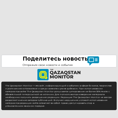
Поделитесь новостью
Отправьте свои новости и события
The Qazaqstan Monitor — это сайт, информирующий о событиях в сфере бизнеса, творчества
и достижениях в Казахстане и среди казахстанцев за рубежом. При использовании
материалов сайта The Qazaqstan Monitor допускается цитирование не более 30% текста с
обязательной гиперссылкой на источник. Для полного воспроизведения материала
необходимо получить разрешение редакции. Редакция The Qazaqstan Monitor не всегда
разделяет мнение авторов публикаций. В случае нарушения условий использования
материалов редакция сайта оставляет за собой право урегулировать спор в
установленном законом порядке.