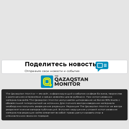
Поделитесь новостью
Отправьте свои новости и события
The Qazaqstan Monitor — это сайт, информирующий о событиях в сфере бизнеса, творчества
и достижениях в Казахстане и среди казахстанцев за рубежом. При использовании
материалов сайта The Qazaqstan Monitor допускается цитирование не более 30% текста с
обязательной гиперссылкой на источник. Для полного воспроизведения материала
необходимо получить разрешение редакции. Редакция The Qazaqstan Monitor не всегда
разделяет мнение авторов публикаций. В случае нарушения условий использования
материалов редакция сайта оставляет за собой право урегулировать спор в
установленном законом порядке.