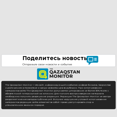
Поделитесь новостью
Отправьте свои новости и события
The Qazaqstan Monitor — это сайт, информирующий о событиях в сфере бизнеса, творчества
и достижениях в Казахстане и среди казахстанцев за рубежом. При использовании
материалов сайта The Qazaqstan Monitor допускается цитирование не более 30% текста с
обязательной гиперссылкой на источник. Для полного воспроизведения материала
необходимо получить разрешение редакции. Редакция The Qazaqstan Monitor не всегда
разделяет мнение авторов публикаций. В случае нарушения условий использования
материалов редакция сайта оставляет за собой право урегулировать спор в
установленном законом порядке.