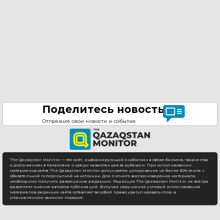
Поделитесь новостью
Отправьте свои новости и события
The Qazaqstan Monitor — это сайт, информирующий о событиях в сфере бизнеса, творчества
и достижениях в Казахстане и среди казахстанцев за рубежом. При использовании
материалов сайта The Qazaqstan Monitor допускается цитирование не более 30% текста с
обязательной гиперссылкой на источник. Для полного воспроизведения материала
необходимо получить разрешение редакции. Редакция The Qazaqstan Monitor не всегда
разделяет мнение авторов публикаций. В случае нарушения условий использования
материалов редакция сайта оставляет за собой право урегулировать спор в
установленном законом порядке.