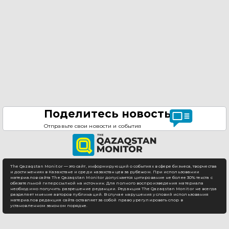
Поделитесь новостью
Отправьте свои новости и события
The Qazaqstan Monitor — это сайт, информирующий о событиях в сфере бизнеса, творчества
и достижениях в Казахстане и среди казахстанцев за рубежом. При использовании
материалов сайта The Qazaqstan Monitor допускается цитирование не более 30% текста с
обязательной гиперссылкой на источник. Для полного воспроизведения материала
необходимо получить разрешение редакции. Редакция The Qazaqstan Monitor не всегда
разделяет мнение авторов публикаций. В случае нарушения условий использования
материалов редакция сайта оставляет за собой право урегулировать спор в
установленном законом порядке.