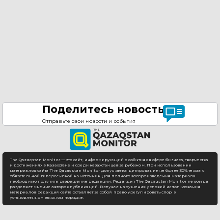
Поделитесь новостью
Отправьте свои новости и события
The Qazaqstan Monitor — это сайт, информирующий о событиях в сфере бизнеса, творчества
и достижениях в Казахстане и среди казахстанцев за рубежом. При использовании
материалов сайта The Qazaqstan Monitor допускается цитирование не более 30% текста с
обязательной гиперссылкой на источник. Для полного воспроизведения материала
необходимо получить разрешение редакции. Редакция The Qazaqstan Monitor не всегда
разделяет мнение авторов публикаций. В случае нарушения условий использования
материалов редакция сайта оставляет за собой право урегулировать спор в
установленном законом порядке.