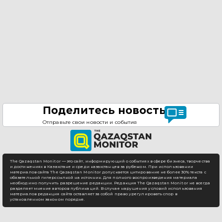
Поделитесь новостью
Отправьте свои новости и события
The Qazaqstan Monitor — это сайт, информирующий о событиях в сфере бизнеса, творчества
и достижениях в Казахстане и среди казахстанцев за рубежом. При использовании
материалов сайта The Qazaqstan Monitor допускается цитирование не более 30% текста с
обязательной гиперссылкой на источник. Для полного воспроизведения материала
необходимо получить разрешение редакции. Редакция The Qazaqstan Monitor не всегда
разделяет мнение авторов публикаций. В случае нарушения условий использования
материалов редакция сайта оставляет за собой право урегулировать спор в
установленном законом порядке.