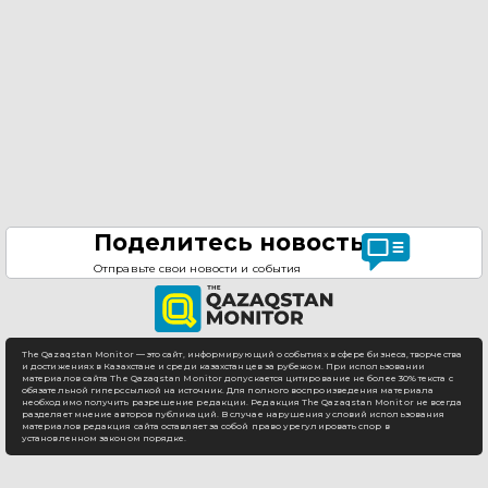
Поделитесь новостью
Отправьте свои новости и события
The Qazaqstan Monitor — это сайт, информирующий о событиях в сфере бизнеса, творчества
и достижениях в Казахстане и среди казахстанцев за рубежом. При использовании
материалов сайта The Qazaqstan Monitor допускается цитирование не более 30% текста с
обязательной гиперссылкой на источник. Для полного воспроизведения материала
необходимо получить разрешение редакции. Редакция The Qazaqstan Monitor не всегда
разделяет мнение авторов публикаций. В случае нарушения условий использования
материалов редакция сайта оставляет за собой право урегулировать спор в
установленном законом порядке.