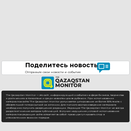
Поделитесь новостью
Отправьте свои новости и события
The Qazaqstan Monitor — это сайт, информирующий о событиях в сфере бизнеса, творчества
и достижениях в Казахстане и среди казахстанцев за рубежом. При использовании
материалов сайта The Qazaqstan Monitor допускается цитирование не более 30% текста с
обязательной гиперссылкой на источник. Для полного воспроизведения материала
необходимо получить разрешение редакции. Редакция The Qazaqstan Monitor не всегда
разделяет мнение авторов публикаций. В случае нарушения условий использования
материалов редакция сайта оставляет за собой право урегулировать спор в
установленном законом порядке.