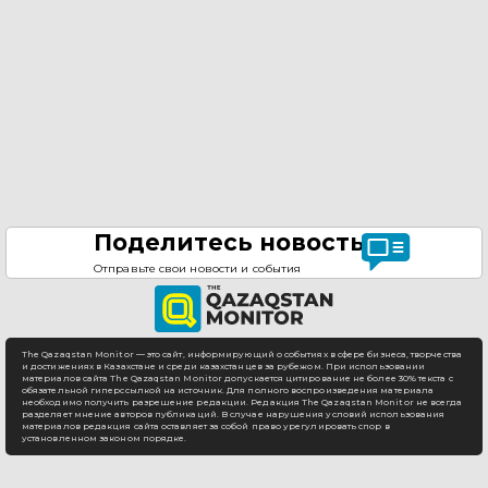
Поделитесь новостью
Отправьте свои новости и события
The Qazaqstan Monitor — это сайт, информирующий о событиях в сфере бизнеса, творчества
и достижениях в Казахстане и среди казахстанцев за рубежом. При использовании
материалов сайта The Qazaqstan Monitor допускается цитирование не более 30% текста с
обязательной гиперссылкой на источник. Для полного воспроизведения материала
необходимо получить разрешение редакции. Редакция The Qazaqstan Monitor не всегда
разделяет мнение авторов публикаций. В случае нарушения условий использования
материалов редакция сайта оставляет за собой право урегулировать спор в
установленном законом порядке.