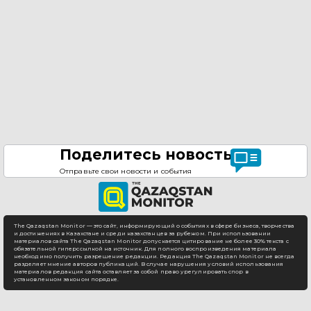
Поделитесь новостью
Отправьте свои новости и события
The Qazaqstan Monitor — это сайт, информирующий о событиях в сфере бизнеса, творчества
и достижениях в Казахстане и среди казахстанцев за рубежом. При использовании
материалов сайта The Qazaqstan Monitor допускается цитирование не более 30% текста с
обязательной гиперссылкой на источник. Для полного воспроизведения материала
необходимо получить разрешение редакции. Редакция The Qazaqstan Monitor не всегда
разделяет мнение авторов публикаций. В случае нарушения условий использования
материалов редакция сайта оставляет за собой право урегулировать спор в
установленном законом порядке.